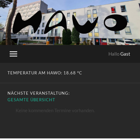
HaWo
Hallo
Gast
Mobile-
Menü
ein-/ausblenden
TEMPERATUR AM HAWO:
18.68 °C
NÄCHSTE VERANSTALTUNG:
GESAMTE ÜBERSICHT
Keine kommenden Termine vorhanden.