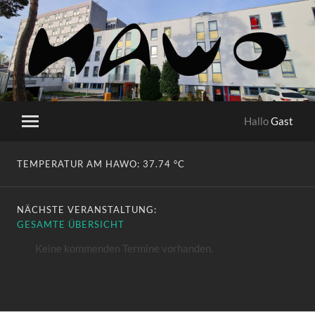
HaWo
Hallo
Gast
Mobile-
Menü
ein-/ausblenden
TEMPERATUR AM HAWO:
37.74 °C
NÄCHSTE VERANSTALTUNG:
GESAMTE ÜBERSICHT
Keine kommenden Termine vorhanden.