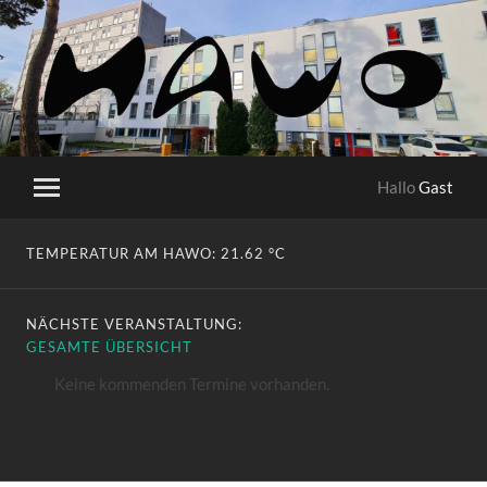
HaWo
Hallo
Gast
Mobile-
Menü
ein-/ausblenden
TEMPERATUR AM HAWO:
21.62 °C
NÄCHSTE VERANSTALTUNG:
GESAMTE ÜBERSICHT
Keine kommenden Termine vorhanden.