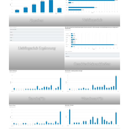
Lieblingsclub
Duschen
Lieblingsclub Ergänzung
Geschlechtskrankheiten
Barchef*in
Waschwart*in