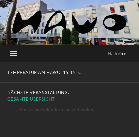
HaWo
Hallo
Gast
Mobile-
Menü
ein-/ausblenden
TEMPERATUR AM HAWO:
15.45 °C
NÄCHSTE VERANSTALTUNG:
GESAMTE ÜBERSICHT
Keine kommenden Termine vorhanden.